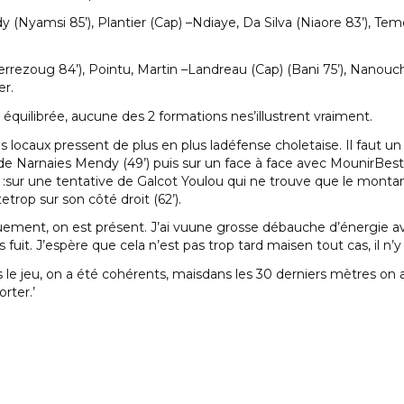
y (Nyamsi 85’), Plantier (Cap) –Ndiaye, Da Silva (Niaore 83’), T
Berrezoug 84’), Pointu, Martin –Landreau (Cap) (Bani 75’), Nanouch
er.
équilibrée, aucune des 2 formations nes’illustrent vraiment.
locaux pressent de plus en plus ladéfense choletaise. Il faut un 
e Narnaies Mendy (49’) puis sur un face à face avec MounirBestan
e :sur une tentative de Galcot Youlou qui ne trouve que le montan
etrop sur son côté droit (62’).
iquement, on est présent. J’ai vuune grosse débauche d’énergie a
uit. J’espère que cela n’est pas trop tard maisen tout cas, il n’y
s le jeu, on a été cohérents, maisdans les 30 derniers mètres o
rter.’