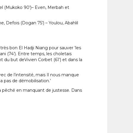
emel (Mukoko 90’)– Even, Merbah et
e, Defois (Dogan 75’) – Youlou, Abahlil
très bon El Hadji Niang pour sauver ‘les
i (74’). Entre temps, les choletais
t du but deVivien Corbet (61’) et dans la
vec de l’intensité, mais Il nous manque
 a pas de démobilisation.’
n a pêché en manquant de justesse. Dans