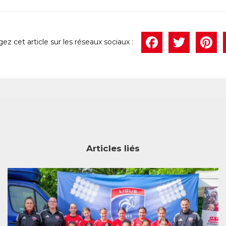
Face
Twi
P
Articles liés