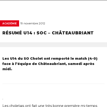
navigat
19 novembre 2012
ACADÉMIE
RÉSUMÉ U14 : SOC – CHÂTEAUBRIANT
Les U14 du SO Cholet ont remporté le match (4-0)
face à l’équipe de Châteaubriant, samedi après
midi.
.
Les choletais ont fait une très bonne première mi-temps