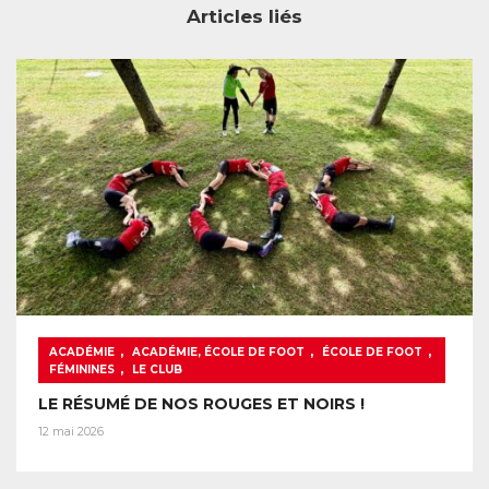
Articles liés
,
,
,
ACADÉMIE
ACADÉMIE, ÉCOLE DE FOOT
ÉCOLE DE FOOT
,
FÉMININES
LE CLUB
LE RÉSUMÉ DE NOS ROUGES ET NOIRS !
12 mai 2026