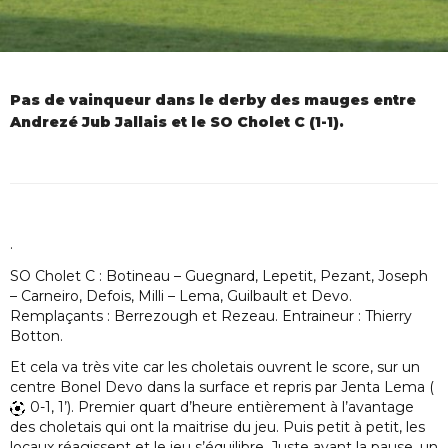
Pas de vainqueur dans le derby des mauges entre
Andrezé Jub Jallais et le SO Cholet C (1-1).
.
SO Cholet C : Botineau – Guegnard, Lepetit, Pezant, Joseph
– Carneiro, Defois, Milli – Lema, Guilbault et Devo.
Remplaçants : Berrezough et Rezeau. Entraineur : Thierry
Botton.
Et cela va très vite car les choletais ouvrent le score, sur un
centre Bonel Devo dans la surface et repris par Jenta Lema (
0-1, 1’). Premier quart d’heure entièrement à l’avantage
des choletais qui ont la maitrise du jeu. Puis petit à petit, les
locaux réagissent et le jeu s’équilibre. Juste avant la pause, un