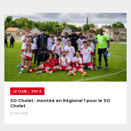
,
LE CLUB
SOC A
SO Cholet : montée en Régional 1 pour le SO
Cholet
21 mai 2026