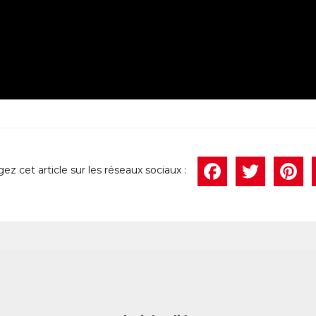
Face
Twi
P