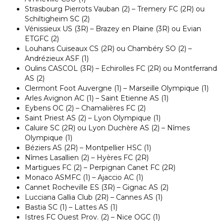
Strasbourg Pierrots Vauban (2) – Tremery FC (2R) ou
Schiltigheim SC (2)
Vénissieux US (3R) – Brazey en Plaine (3R) ou Evian
ETGFC (2)
Louhans Cuiseaux CS (2R) ou Chambéry SO (2) –
Andrézieux ASF (1)
Oulins CASCOL (3R) – Echirolles FC (2R) ou Montferrand
AS (2)
Clermont Foot Auvergne (1) – Marseille Olympique (1)
Arles Avignon AC (1) – Saint Etienne AS (1)
Eybens OC (2) – Chamalières FC (2)
Saint Priest AS (2) – Lyon Olympique (1)
Caluire SC (2R) ou Lyon Duchère AS (2) – Nîmes
Olympique (1)
Béziers AS (2R) – Montpellier HSC (1)
Nîmes Lasallien (2) – Hyères FC (2R)
Martigues FC (2) – Perpignan Canet FC (2R)
Monaco ASMFC (1) – Ajaccio AC (1)
Cannet Rocheville ES (3R) – Gignac AS (2)
Lucciana Gallia Club (2R) – Cannes AS (1)
Bastia SC (1) – Lattes AS (1)
Istres FC Ouest Prov. (2) – Nice OGC (1)