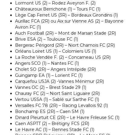
Lormont US (2) – Rodez Aveyron F. (2)
Châteauroux Berrichone (1) – Tours FC (1)
Lège Cap Ferret US (3R) – Bordeaux Girondins (1)
Aurillac FCA (2R) ou Aix sur Vienne AS (2) – Bayonne
Aviron FC (1)
Auch Football (2R) – Mont de Marsan Stade (2R)
Brive ESA (2) – Toulouse FC (1)
Bergerac Périgord (2R) – Niort Chamois FC (2R)
Orléans Loiret US (1) – Colomiers US (1)
La Roche Vendée F. (2) – Concarneau US (2R)
Angers SCO (1) – Nantes FC (1)
Cholet SO (2R) – Angers Intrépide (2R)
Guingamp EA (1) – Lorient FC (1)
Carquefou USJA (2) -Vannes Ménimur (2R)
Vannes OC (2) – Brest Stade 29 (1)
Chauray FC (2) – Niort Saint Liguaire (2R)
Vertou USSA (1) – Sablé sur Sarthe FC (1)
Versailles FC 78 (2R) – Racing Levallois 92 (1)
Bonchamp ES (2R) – Caen SM (1)
Dinard Pleurtuit CE (2R) – Le Havre Frileuse SC (1)
Caen ASPTT (2) – Brétigny FCS (2R)
Le Havre AC (1) – Rennes Stade FC (1)