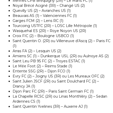
Rennes CPB Bréquigny (2R) – Le Mans FC (1)
Noyal Brécé Acigné (3R) – Changé US (2)
Quevilly US (2) – Avranches US (1)
Beauvais AS (1) – Valenciennes FC (1)
Garges FCM (2) – Lens RC (1)
Tourcoing USTFC (2R) – LOSC Lille Métropole (1)
Wasquehal ES (2R) – Roye Noyon US (2R)
Croix FIC (2) – Boulogne USBCO (1)
Saint Quentin O. (2R) ou Villeneuve d’Ascq (2) – Paris FC
(1)
Arras FA (2) – Lesquin US (2)
Amiens SC (1) – Dunkerque USL (2R) ou Aulnoye AS (2)
Saint Leu PB 95 FC (2) – Troyes ESTAC (1)
Le Mée Foot (2) – Reims Stade (1)
Entente SSG (2R) – Dijon FCO (1)
Evry FC (2) – Joigny US (3R) ou Les Mureaux OFC (2)
Saint Julien JSCF (2R) ou Saint Doulchard FC (2) –
Drancy JA (1)
Dijon Parc FC (2R) – Paris Saint Germain FC (1)
La Chapelle RCSC (2R) ou Linas Monthléry (2) – Sedan
Ardennes CS (1)
Saint Quentin Yvelines (3R) – Auxerre AJ (1)