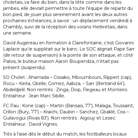
choletais, va faire du bien, dans la tête comme dans les
jambes, elle devrait permettre à toute l’équipe de repartir du
bon pied, de jouer plus sereinement avant les deux autres
prochaines échéances, à savoir : un déplacement vendredi à
Chambly, suivi de la réception des voisins Herbretais, dans
une semaine.
David Augereau en formation à Clairefontaine, c’est Giovanni
Laplace qui le suppléait sur le banc. Le SOC alignait Pape Sarr
(de retour de suspension) à la pointe de son attaque, et côté
Palois, le buteur maison Aaron Boupendza, n’était pas
présent (suspendu).
SO Cholet : Ahamada – Cissako, Mboumbouni, Rippert (cap),
Rocu – Keita, Gbelle, Gomez, Aabiza, – Sarr (Bertrand 64’),
Abdeldjelil. Non rentrés : Zinga, Diop, Flegeau et Monteiro.
Entraîneur : Jean Marc Sibille.
FC Pau : Kone (cap) – Martin (Bansais, 77’), Malaga, Toussaint,
Crillon (Bury, 77’) – Kraichi, Daubin – Sanchez, Gbaklé, Ciss –
Guilavogui (Rivas 83’). Non rentrés : Aigouy et Lesec.
Entraîneur : David Vignes.
Très à l’aise dès le début du match, les footballeurs locaux