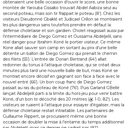
obtenaient une belle occasion d’ouvrir le score, une bonne
montée de Yarouba Cissako trouvait Abdel Aabiza seul au
second poteau, mais son tir frappait le poteau (8’). Chez les
visiteurs Dieudonné Gbaklé et Judicael Crillon se montraient
les plus dangereux sans toutefois prendre en défaut la
défense choletaise et son gardien. Cholet réagissait aussi par
l’intermédiaire de Diego Gomez et Oussama Abdeljelil, sans
réel danger pour Ibrahim Koné le portier visiteur. Ce même
Kone allait sauver son camp en sortant au prix d’une belle
détente un ballon de Diego Gomez qui prenait le chemin
des filets (55’). L’entrée de Dorian Bertrand (64’) allait
redonner du tonus à l’attaque choletaise, qui se créait deux
minutes plus tard une nouvelle balle de but, mais Koné se
montrait encore décisif en gagnant son face à face avec le
nouvel entré (66’). Un bon coup franc de Diego Gomez
passait au ras du poteau de Koné (76′). Puis Garland GBellé
lançait Abdeljelil parti à la limite du hors-jeu pour venir battre
Koné, d’un bon tir décoché des 20 mètres (
1-0, 82′). Les
visiteurs se ruaient à l’attaque pour essayer d’égaliser, mais la
défense choletaise restait intraitable. Les partenaires de
Guillaume Rippert, se procuraient même une bonne
occasion de doubler la mise à l’entame du temps additionnel
par Abdeljelil, mais ce dernier ne cadrait pas (92’).