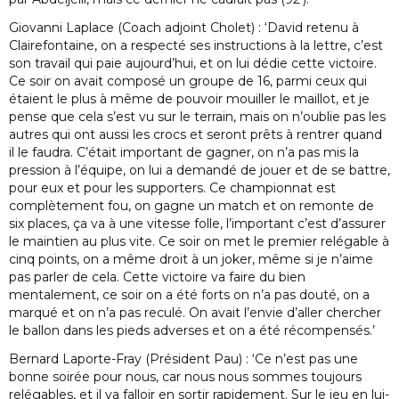
Giovanni Laplace (Coach adjoint Cholet) : ‘David retenu à
Clairefontaine, on a respecté ses instructions à la lettre, c’est
son travail qui paie aujourd’hui, et on lui dédie cette victoire.
Ce soir on avait composé un groupe de 16, parmi ceux qui
étaient le plus à même de pouvoir mouiller le maillot, et je
pense que cela s’est vu sur le terrain, mais on n’oublie pas les
autres qui ont aussi les crocs et seront prêts à rentrer quand
il le faudra. C’était important de gagner, on n’a pas mis la
pression à l’équipe, on lui a demandé de jouer et de se battre,
pour eux et pour les supporters. Ce championnat est
complètement fou, on gagne un match et on remonte de
six places, ça va à une vitesse folle, l’important c’est d’assurer
le maintien au plus vite. Ce soir on met le premier relégable à
cinq points, on a même droit à un joker, même si je n’aime
pas parler de cela. Cette victoire va faire du bien
mentalement, ce soir on a été forts on n’a pas douté, on a
marqué et on n’a pas reculé. On avait l’envie d’aller chercher
le ballon dans les pieds adverses et on a été récompensés.’
Bernard Laporte-Fray (Président Pau) : ‘Ce n’est pas une
bonne soirée pour nous, car nous nous sommes toujours
relégables, et il va falloir en sortir rapidement. Sur le jeu en lui-