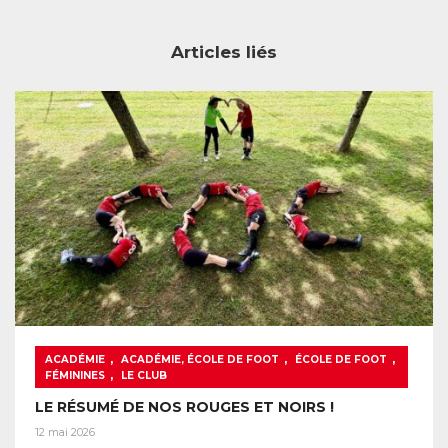
Articles liés
,
,
,
ACADÉMIE
ACADÉMIE, ÉCOLE DE FOOT
ÉCOLE DE FOOT
,
FÉMININES
LE CLUB
LE RÉSUMÉ DE NOS ROUGES ET NOIRS !
12 mai 2026