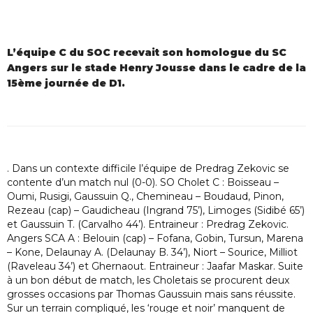
L’équipe C du SOC recevait son homologue du SC
Angers sur le stade Henry Jousse dans le cadre de la
15ème journée de D1.
. Dans un contexte difficile l’équipe de Predrag Zekovic se
contente d’un match nul (0-0). SO Cholet C : Boisseau –
Oumi, Rusigi, Gaussuin Q., Chemineau – Boudaud, Pinon,
Rezeau (cap) – Gaudicheau (Ingrand 75’), Limoges (Sidibé 65’)
et Gaussuin T. (Carvalho 44’). Entraineur : Predrag Zekovic.
Angers SCA A : Belouin (cap) – Fofana, Gobin, Tursun, Marena
– Kone, Delaunay A. (Delaunay B. 34’), Niort – Sourice, Milliot
(Raveleau 34’) et Ghernaout. Entraineur : Jaafar Maskar. Suite
à un bon début de match, les Choletais se procurent deux
grosses occasions par Thomas Gaussuin mais sans réussite.
Sur un terrain compliqué, les ‘rouge et noir’ manquent de