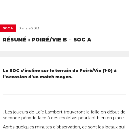
navigat
10 mars 2013
SOC A
RÉSUMÉ : POIRÉ/VIE B – SOC A
Le SOC s’incline sur le terrain du Poiré/Vie (1-0) à
l’occasion d’un match moyen.
. Les joueurs de Loïc Lambert trouveront la faille en début de
seconde période face à des choletais pourtant bien en place.
Après quelques minutes d’observation, ce sont les locaux qui