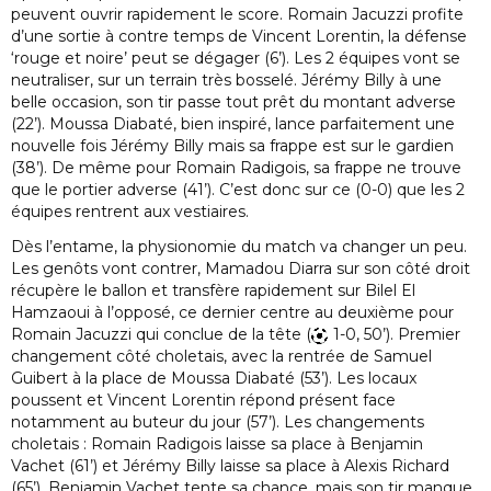
peuvent ouvrir rapidement le score. Romain Jacuzzi profite
d’une sortie à contre temps de Vincent Lorentin, la défense
‘rouge et noire’ peut se dégager (6’). Les 2 équipes vont se
neutraliser, sur un terrain très bosselé. Jérémy Billy à une
belle occasion, son tir passe tout prêt du montant adverse
(22’). Moussa Diabaté, bien inspiré, lance parfaitement une
nouvelle fois Jérémy Billy mais sa frappe est sur le gardien
(38’). De même pour Romain Radigois, sa frappe ne trouve
que le portier adverse (41’). C’est donc sur ce (0-0) que les 2
équipes rentrent aux vestiaires.
Dès l’entame, la physionomie du match va changer un peu.
Les genôts vont contrer, Mamadou Diarra sur son côté droit
récupère le ballon et transfère rapidement sur Bilel El
Hamzaoui à l’opposé, ce dernier centre au deuxième pour
Romain Jacuzzi qui conclue de la tête (
1-0, 50’). Premier
changement côté choletais, avec la rentrée de Samuel
Guibert à la place de Moussa Diabaté (53’). Les locaux
poussent et Vincent Lorentin répond présent face
notamment au buteur du jour (57’). Les changements
choletais : Romain Radigois laisse sa place à Benjamin
Vachet (61’) et Jérémy Billy laisse sa place à Alexis Richard
(65’). Benjamin Vachet tente sa chance, mais son tir manque