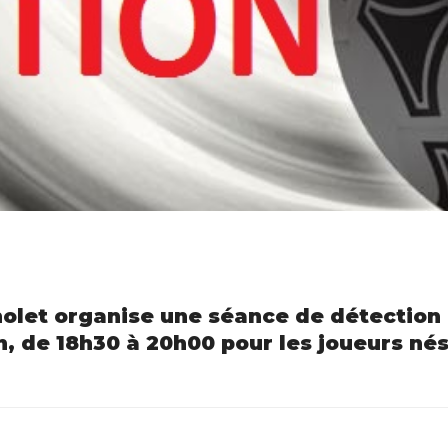
Cholet organise une séance de détection 
n, de 18h30 à 20h00 pour les joueurs nés