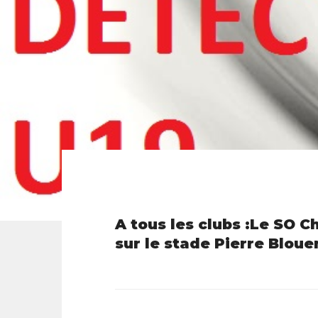
A tous les clubs :Le SO 
sur le stade Pierre Bloue