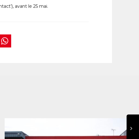
tact’), avant le 25 mai.
book
tter
interest
WhatsApp