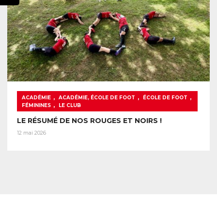
,
,
,
ACADÉMIE
ACADÉMIE, ÉCOLE DE FOOT
ÉCOLE DE FOOT
,
FÉMININES
LE CLUB
LE RÉSUMÉ DE NOS ROUGES ET NOIRS !
12 mai 2026