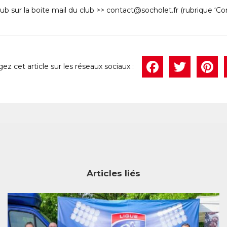
club sur la boite mail du club >> contact@socholet.fr (rubrique ‘Con
Face
Twi
P
Articles liés