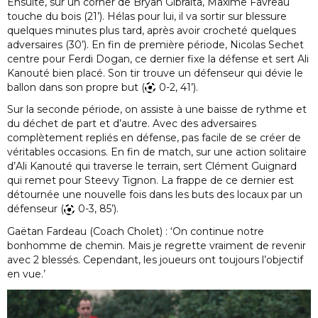
Ensuite, sur un corner de Bryan Gibralta, Maxime Favreau
touche du bois (21’). Hélas pour lui, il va sortir sur blessure
quelques minutes plus tard, après avoir crocheté quelques
adversaires (30’). En fin de première période, Nicolas Sechet
centre pour Ferdi Dogan, ce dernier fixe la défense et sert Ali
Kanouté bien placé. Son tir trouve un défenseur qui dévie le
ballon dans son propre but (
0-2, 41’).
Sur la seconde période, on assiste à une baisse de rythme et
du déchet de part et d’autre. Avec des adversaires
complètement repliés en défense, pas facile de se créer de
véritables occasions. En fin de match, sur une action solitaire
d’Ali Kanouté qui traverse le terrain, sert Clément Guignard
qui remet pour Steevy Tignon. La frappe de ce dernier est
détournée une nouvelle fois dans les buts des locaux par un
défenseur (
0-3, 85’).
Gaëtan Fardeau (Coach Cholet) : ‘On continue notre
bonhomme de chemin. Mais je regrette vraiment de revenir
avec 2 blessés. Cependant, les joueurs ont toujours l’objectif
en vue.’