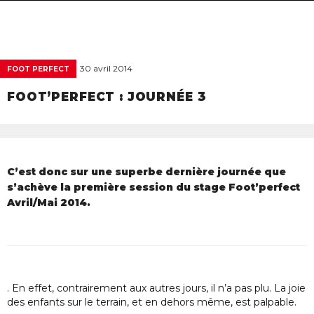
navigat
30 avril 2014
FOOT PERFECT
FOOT’PERFECT : JOURNÉE 3
C’est donc sur une superbe dernière journée que
s’achève la première session du stage Foot’perfect
Avril/Mai 2014.
. En effet, contrairement aux autres jours, il n’a pas plu. La joie
des enfants sur le terrain, et en dehors même, est palpable.