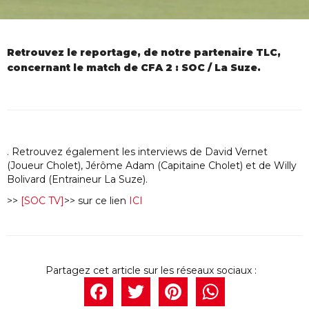
Retrouvez le reportage, de notre partenaire TLC,
concernant le match de CFA 2 : SOC / La Suze.
. Retrouvez également les interviews de David Vernet
(Joueur Cholet), Jérôme Adam (Capitaine Cholet) et de Willy
Bolivard (Entraineur La Suze).
>>
[SOC TV]
>> sur ce lien
ICI
Facebook
Twitter
Pintere
What