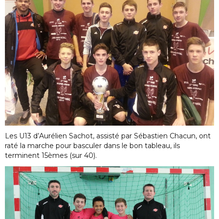
Les U13 d’Aurélien Sachot, assisté par Sébastien Chacun, ont
raté la marche pour basculer dans le bon tableau, ils
terminent 15èmes (sur 40).