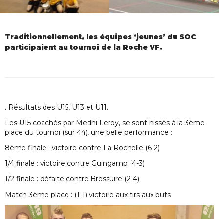
Traditionnellement, les équipes ‘jeunes’ du SOC
participaient au tournoi de la Roche VF.
. Résultats des U15, U13 et U11.
Les U15 coachés par Medhi Leroy, se sont hissés à la 3ème
place du tournoi (sur 44), une belle performance :
8ème finale : victoire contre La Rochelle (6-2)
1/4 finale : victoire contre Guingamp (4-3)
1/2 finale : défaite contre Bressuire (2-4)
Match 3ème place : (1-1) victoire aux tirs aux buts