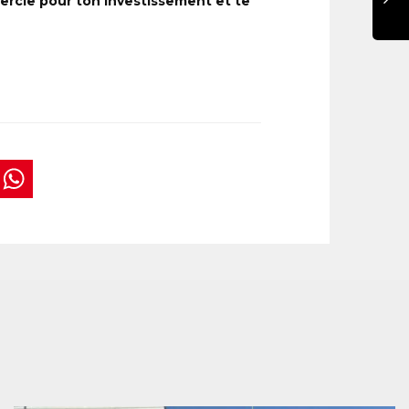
ercie pour ton investissement et te
book
tter
interest
WhatsApp