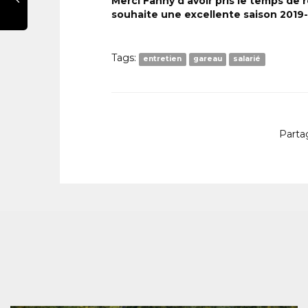
Merci Fanny d’avoir pris le temps de
souhaite une excellente saison 2019-
Tags:
entretien
gareau
salarié