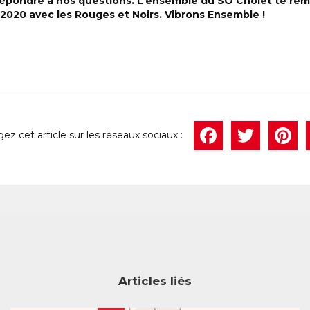
 répondre à nos questions. L’ensemble du SO Cholet te rem
2020 avec les Rouges et Noirs. Vibrons Ensemble !
Face
Twi
P
Articles liés