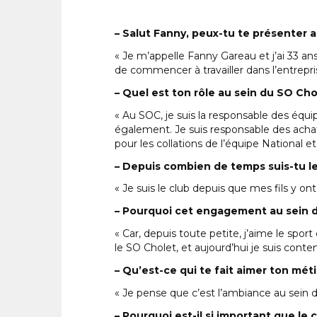
– Salut Fanny, peux-tu te présenter a
« Je m’appelle Fanny Gareau et j’ai 33 a
de commencer à travailler dans l’entrepris
– Quel est ton rôle au sein du SO Cho
« Au SOC, je suis la responsable des équip
également. Je suis responsable des achats,
pour les collations de l’équipe National et
– Depuis combien de temps suis-tu le
« Je suis le club depuis que mes fils y ont
– Pourquoi cet engagement au sein 
« Car, depuis toute petite, j’aime le spor
le SO Cholet, et aujourd’hui je suis content
– Qu’est-ce qui te fait aimer ton méti
« Je pense que c’est l’ambiance au sein d
– Pourquoi est-il si important que le