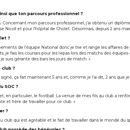
insi que ton parcours professionnel ?
ns. Concernant mon parcours professionnel, j’ai obtenu un diplôm
e Nicoll et pour l’hôpital de Cholet. Désormais, depuis 2 ans main
let ?
ements de l’équipe National donc je trie et range les affaires de 
 je fais les courses pour les repas lors des matchs des équipes d
 je suis gérante des bars les jours de match. »
 club ?
 signé, ça fait maintenant 5 ans et, comme je l’ai dit, 2 ans que je
du SOC ?
t et, en particulier, le football. La venue de mes fils au club a 
e et fière de travailler pour ce club. »
er ?
u club qui est agréable et le fait de travailler dans le monde du
 club possède des bénévoles ?