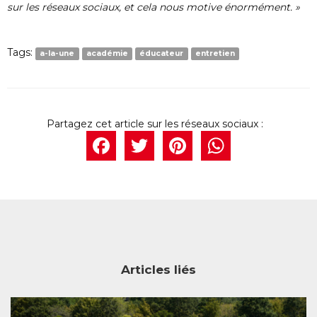
sur les réseaux sociaux, et cela nous motive énormément. »
Tags:
a-la-une
académie
éducateur
entretien
Facebook
Twitter
Pintere
What
Articles liés