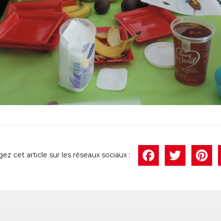
Face
Twi
P