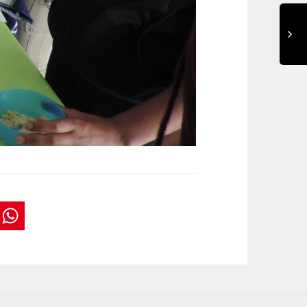
book
tter
interest
WhatsApp