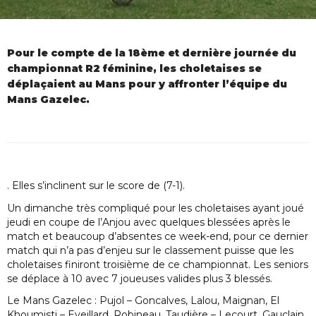
Pour le compte de la 18ème et dernière journée du
championnat R2 féminine, les choletaises se
déplaçaient au Mans pour y affronter l’équipe du
Mans Gazelec.
. Elles s’inclinent sur le score de (7-1).
Un dimanche très compliqué pour les choletaises ayant joué
jeudi en coupe de l’Anjou avec quelques blessées après le
match et beaucoup d’absentes ce week-end, pour ce dernier
match qui n’a pas d’enjeu sur le classement puisse que les
choletaises finiront troisième de ce championnat. Les seniors
se déplace à 10 avec 7 joueuses valides plus 3 blessés.
Le Mans Gazelec : Pujol – Goncalves, Lalou, Maignan, El
Khoumisti – Eveillard, Robineau, Taudière – Lecourt, Gauclain