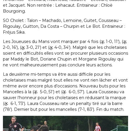
et Jacquet. Non rentrée : Lehacaut. Entraineur : Chloë
Bourgoing.
SO Cholet : Talon – Machado, Lemoine, Guitet, Cousseau –
Rigoulay, Guitton, Da Costa – Churpin et Le Bot. Entraineur :
Fréjus Sika.
Les Joueuses du Mans vont marquer par 4 fois (
1-0, 11’), (
2-0, 16’), (
3-0, 21’) et (
4-0, 34’). Malgré que les choletaises
soient en difficultés elles vont se procurer plusieurs occasions
par Maddy le Bot, Doriane Chupin et Morgane Rigoulay qui
ne vont malheureusement pas conclure leurs actions.
La deuxième mi-temps va être aussi difficile pour les
choletaises mais malgré tout elles ne vont rien lâcher et vont
même avoir encore plus d’occasions. Nouveau buts pour les
Mancelles à la (
5-0, 51’) et (
6-0, 57’). Laura Cousseau va
sauver l’honneur pour les choletaises en réduisant la marque
(
6-1, 73′). Laura Cousseau rate un penalty tiré sur la barre
(78’). Dernier but pour les mancelles (7-1, 83’). Fin du match.