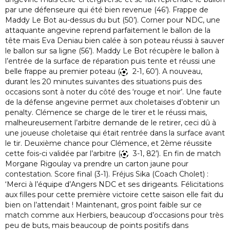
par une défenseure qui été bien revenue (46’). Frappe de
Maddy Le Bot au-dessus du but (50’). Corner pour NDC, une
attaquante angevine reprend parfaitement le ballon de la
tête mais Eva Deniau bien calée à son poteau réussi à sauver
le ballon sur sa ligne (56’). Maddy Le Bot récupère le ballon à
l’entrée de la surface de réparation puis tente et réussi une
belle frappe au premier poteau (
2-1, 60’). A nouveau,
durant les 20 minutes suivantes des situations puis des
occasions sont à noter du côté des ‘rouge et noir’. Une faute
de la défense angevine permet aux choletaises d’obtenir un
penalty. Clémence se charge de le tirer et le réussi mais,
malheureusement l’arbitre demande de le retirer, ceci dû à
une joueuse choletaise qui était rentrée dans la surface avant
le tir. Deuxième chance pour Clémence, et 2ème réussite
cette fois-ci validée par l’arbitre (
3-1, 82’). En fin de match
Morgane Rigoulay va prendre un carton jaune pour
contestation. Score final (3-1). Fréjus Sika (Coach Cholet) :
‘Merci à l’équipe d’Angers NDC et ses dirigeants. Félicitations
aux filles pour cette première victoire cette saison elle fait du
bien on l’attendait ! Maintenant, gros point faible sur ce
match comme aux Herbiers, beaucoup d’occasions pour très
peu de buts, mais beaucoup de points positifs dans