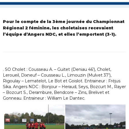
Pour le compte de la 3ème journée du Championnat
Régional 2 féminine, les choletaises recevaient
l’équipe d’Angers NDC, et elles l’emportent (3-1).
. SO Cholet : Cousseau A. – Guitet (Deniau 46’), Cholet,
Leroueil, Dixneuf – Cousseau L., Limouzin (Mulvet 37’),
Rigoulay – Lematelot, Le Bot et Goislot. Entraineur : Fréjus
Sika. Angers NDC : Bonjour – Heraud, Seys, Bozcurt M., Rayer
– Bozcurt S., Derambure, Bendcore – Zins, Brelivet et
Gonneau. Entraineur : William Le Dantec.