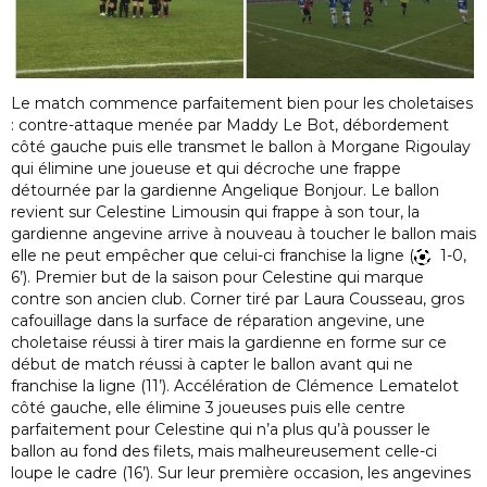
Le match commence parfaitement bien pour les choletaises
: contre-attaque menée par Maddy Le Bot, débordement
côté gauche puis elle transmet le ballon à Morgane Rigoulay
qui élimine une joueuse et qui décroche une frappe
détournée par la gardienne Angelique Bonjour. Le ballon
revient sur Celestine Limousin qui frappe à son tour, la
gardienne angevine arrive à nouveau à toucher le ballon mais
elle ne peut empêcher que celui-ci franchise la ligne (
1-0,
6’). Premier but de la saison pour Celestine qui marque
contre son ancien club. Corner tiré par Laura Cousseau, gros
cafouillage dans la surface de réparation angevine, une
choletaise réussi à tirer mais la gardienne en forme sur ce
début de match réussi à capter le ballon avant qui ne
franchise la ligne (11’). Accélération de Clémence Lematelot
côté gauche, elle élimine 3 joueuses puis elle centre
parfaitement pour Celestine qui n’a plus qu’à pousser le
ballon au fond des filets, mais malheureusement celle-ci
loupe le cadre (16’). Sur leur première occasion, les angevines