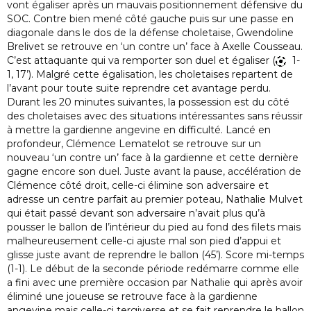
vont égaliser après un mauvais positionnement défensive du
SOC. Contre bien mené côté gauche puis sur une passe en
diagonale dans le dos de la défense choletaise, Gwendoline
Brelivet se retrouve en ‘un contre un’ face à Axelle Cousseau.
C’est attaquante qui va remporter son duel et égaliser (
1-
1, 17’). Malgré cette égalisation, les choletaises repartent de
l’avant pour toute suite reprendre cet avantage perdu.
Durant les 20 minutes suivantes, la possession est du côté
des choletaises avec des situations intéressantes sans réussir
à mettre la gardienne angevine en difficulté. Lancé en
profondeur, Clémence Lematelot se retrouve sur un
nouveau ‘un contre un’ face à la gardienne et cette dernière
gagne encore son duel. Juste avant la pause, accélération de
Clémence côté droit, celle-ci élimine son adversaire et
adresse un centre parfait au premier poteau, Nathalie Mulvet
qui était passé devant son adversaire n’avait plus qu’à
pousser le ballon de l’intérieur du pied au fond des filets mais
malheureusement celle-ci ajuste mal son pied d’appui et
glisse juste avant de reprendre le ballon (45’). Score mi-temps
(1-1). Le début de la seconde période redémarre comme elle
a fini avec une première occasion par Nathalie qui après avoir
éliminé une joueuse se retrouve face à la gardienne
angevine mais celle-ci tergiverse et se fait reprendre le ballon