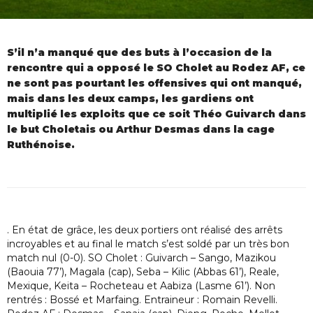
S’il n’a manqué que des buts à l’occasion de la
rencontre qui a opposé le SO Cholet au Rodez AF, ce
ne sont pas pourtant les offensives qui ont manqué,
mais dans les deux camps, les gardiens ont
multiplié les exploits que ce soit Théo Guivarch dans
le but Choletais ou Arthur Desmas dans la cage
Ruthénoise.
. En état de grâce, les deux portiers ont réalisé des arrêts
incroyables et au final le match s’est soldé par un très bon
match nul (0-0). SO Cholet : Guivarch – Sango, Mazikou
(Baouia 77’), Magala (cap), Seba – Kilic (Abbas 61’), Reale,
Mexique, Keita – Rocheteau et Aabiza (Lasme 61’). Non
rentrés : Bossé et Marfaing. Entraineur : Romain Revelli.