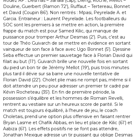
Rodez AF : Desmas – Sanaia (cap), Dieng, Roche, Mellot –
Douline, Guerbert (Ramon 72’), Ruffaut – Tertereau, Bonnet
et David (Coupin 86’). Non rentrés : Mpasi, Peyrelade A. et
Garcia. Entraineur : Laurent Peyrelade. Les footballeurs du
SOC sont les premiers à se mettre en action, la première
frappe du match est pour Samed Kilic, qui manque de
puissance pour tromper Arthur Desmas (2’). Puis, c’est au
tour de Théo Guivarch de se mettre en évidence en sortant
vainqueur de son face à face avec Ugo Bonnet (5’). Djessine
Seba effectue un premier sauvetage face à Florian David qui
filait au but (11′). Guivarch brille une nouvelle fois en sortant
du pied un bon tir de Jérémy Mellot (19′), puis trois minutes
plus tard il dévie sur sa barre une nouvelle tentative de
Florian David (22’). Cholet plie mais ne rompt pas, même si il
doit attendre un peu pour adresser un premier tir cadré par
Kévin Rocheteau (35’). En fin de première période, la
possession s’équilibre et les hommes de Romain Revelli,
rentrent au vestiaire sur un heureux score de parité. Si le
match est toujours équilibré, à l’heure de jeu, le coach
Choletais, prend une option plus offensive en faisant rentrer
Bryan Lasme et Chafik Abbas, en lieu et place de Kilic (61’) et
Aabiza (61’). Les effets positifs ne se font pas attendre,
Jonathan Mexique adresse un tir puissant qui oblige Desmas