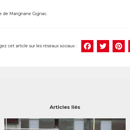
ipe de Marignane Gignac.
Face
Twi
P
Articles liés