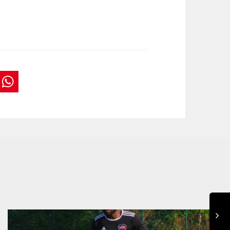
book
tter
interest
WhatsApp