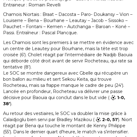
Entraineur : Romain Revelli
Chamois Niortais : Braat – Dacosta – Paro- Doukansy – Vion –
Louiserre – Bena – Bourhane – Leautay – Jacob – Sissoko –
Pauchet – Fontani – Kemen – Autchanga – Baroan – Koné –
Passi. Entraîneur : Pascal Plancque.
Les Chamois sont les premiers à se mettre en évidence avec
un centre de Leautey pour Bourhane, mais la tête est trop
croisée (6′). Cholet réagit par l’intermédiaire de Nadjib Baouia
qui déborde côté droit avant de servir Rocheteau, qui rate sa
tentative (8′).
Le SOC se montre dangereux avec Gbelle qui récupère un
bon ballon au milieu et sert Sekou Keita, qui trouve
Rocheteau, mais sa frappe manque le cadre de peu (24′).
Lancée en profondeur, Rocheteau va délivrer une passe
décisive pour Baouia qui conclut dans le but vide (
1-0,
38′
).
Au retour des vestiaires, le SOC va doubler la mise grâce à
Calaidjoglu bien servi par Bradley Mazikou (
2-0, 51′
). Niort
réagit par Bena qui touche le montant de Kenny Philippe
(55′). Dans le dernier quart d’heure, le match va s’intensifier.