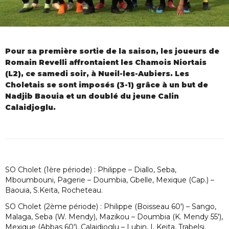
Pour sa première sortie de la saison, les joueurs de
Romain Revelli affrontaient les Chamois Niortais
(L2), ce samedi soir, à Nueil-les-Aubiers. Les
Choletais se sont imposés (3-1) grâce à un but de
Nadjib Baouia et un doublé du jeune Calin
Calaidjoglu.
SO Cholet (1ère période) : Philippe – Diallo, Seba,
Mboumbouni, Pagerie – Doumbia, Gbelle, Mexique (Cap.) –
Baouia, S.Keita, Rocheteau.
SO Cholet (2ème période) : Philippe (Boisseau 60′) – Sango,
Malaga, Seba (W. Mendy), Mazikou – Doumbia (K. Mendy 55′),
Mexique (Abbas 60′), Calaidjoglu – Lubin, I. Keita, Trabelsi.