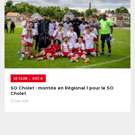
,
LE CLUB
SOC A
SO Cholet : montée en Régional 1 pour le SO
Cholet
21 mai 2026