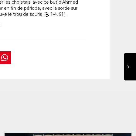
ler les choletais, avec ce but d’Ahmed
 en fin de période, avec la sortie sur
ve le trou de souris (
1-4, 91’).
.
book
tter
interest
WhatsApp