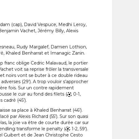
Adam (cap), David Vespuce, Medhi Leroy,
njamin Vachet, Jérémy Billy, Alexis
hesneau, Rudy Margalef, Damien Lothion,
, Khaled Benharrat et Imanagic Zanin.
 franc oblige Cedric Malavaud, le portier
chet voit sa reprise frôler la transversale
 et noirs vont se buter à ce double rideau
dverses (29’). A trop vouloir s’approcher
ière fois. Sur un contre rapidement
se le cuir au fond des filets (
0-1,
 cadré (45’).
se sa place à Khaled Benharrat (46’).
é par Alexis Richard (55’). Sur son quasi
Hélas, la joie va être de courte durée car sur
ndling transforme le penalty (
1-2, 59’).
uel Guibert et de Jean Christophe Cesto