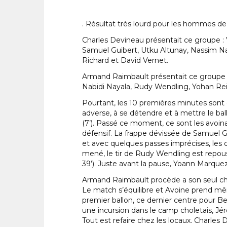
. Résultat très lourd pour les hommes de
Charles Devineau présentait ce groupe :
Samuel Guibert, Utku Altunay, Nassim Na
Richard et David Vernet.
Armand Raimbault présentait ce groupe 
Nabidi Nayala, Rudy Wendling, Yohan Re
Pourtant, les 10 premières minutes sont d
adverse, à se détendre et à mettre le ball
(7’). Passé ce moment, ce sont les avoina
défensif. La frappe dévissée de Samuel G
et avec quelques passes imprécises, les c
mené, le tir de Rudy Wendling est repous
39’). Juste avant la pause, Yoann Marquez
Armand Raimbault procède a son seul cha
Le match s’équilibre et Avoine prend même
premier ballon, ce dernier centre pour B
une incursion dans le camp choletais, J
Tout est refaire chez les locaux. Charles