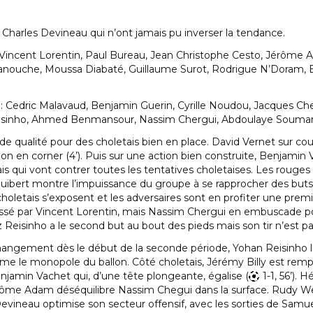
 Charles Devineau qui n’ont jamais pu inverser la tendance.
 Vincent Lorentin, Paul Bureau, Jean Christophe Cesto, Jérôme 
nouche, Moussa Diabaté, Guillaume Surot, Rodrigue N’Doram, Be
: Cedric Malavaud, Benjamin Guerin, Cyrille Noudou, Jacques C
isinho, Ahmed Benmansour, Nassim Chergui, Abdoulaye Soumaré
e qualité pour des choletais bien en place. David Vernet sur coup
on en corner (4’). Puis sur une action bien construite, Benjamin Va
is qui vont contrer toutes les tentatives choletaises. Les rouges
uibert montre l’impuissance du groupe à se rapprocher des buts a
holetais s’exposent et les adversaires sont en profiter une prem
sé par Vincent Lorentin, mais Nassim Chergui en embuscade pous
 Reisinho a le second but au bout des pieds mais son tir n’est pas
ngement dès le début de la seconde période, Yohan Reisinho lais
 le monopole du ballon. Côté choletais, Jérémy Billy est remplac
enjamin Vachet qui, d’une tête plongeante, égalise (
1-1, 56’). 
érôme Adam déséquilibre Nassim Chegui dans la surface. Rudy We
 Devineau optimise son secteur offensif, avec les sorties de Sam