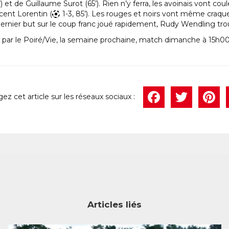
et de Guillaume Surot (65’). Rien n’y ferra, les avoinais vont cou
cent Lorentin (
1-3, 85’). Les rouges et noirs vont même craquer
ernier but sur le coup franc joué rapidement, Rudy Wendling trou
 par le Poiré/Vie, la semaine prochaine, match dimanche à 15h00
Face
Twi
P
Articles liés