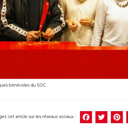
iques bénévoles du SOC .
Face
Twi
P