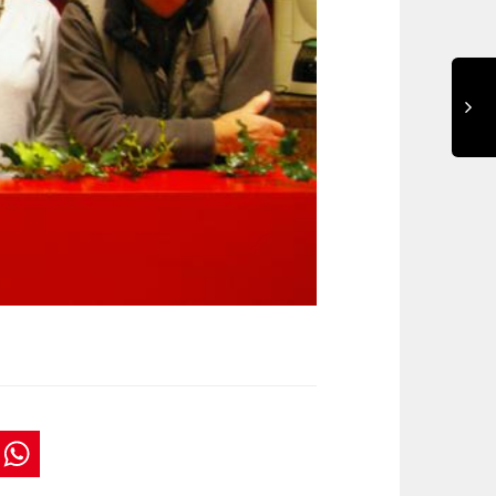
book
tter
interest
WhatsApp