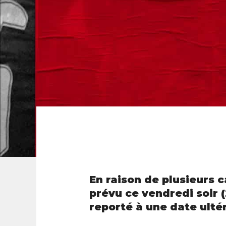
En raison de plusieurs c
prévu ce vendredi soir (
reporté à une date ultér