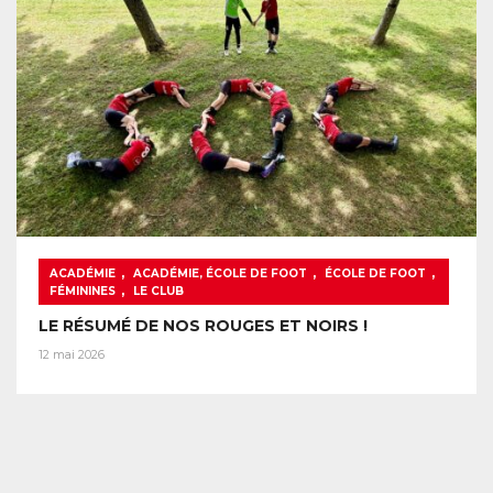
,
,
,
ACADÉMIE
ACADÉMIE, ÉCOLE DE FOOT
ÉCOLE DE FOOT
,
FÉMININES
LE CLUB
LE RÉSUMÉ DE NOS ROUGES ET NOIRS !
12 mai 2026