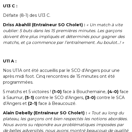
U13 C :
Défaite (8-1) des U13 C.
Driss Abahlil (Entraîneur SO Cholet) :
« Un match à vite
oublier: 5 buts dans les 15 premières minutes. Les garçons
doivent être plus impliqués et déterminés pour gagner des
matchs, et ça commence par l’entraînement. Au boulot…! »
U11 A :
Nos U11A ont été accueillis par le SCO d’Angers pour une
après midi foot. Cinq rencontres de 15 minutes ont été
programmées.
5 matchs et 5 victoires !
(1-0)
face à Bouchemaine,
(4-0)
face
à Saumur,
(5-1)
contre le SCO d’Angers,
(3-0)
contre le SCA
d’Angers et
(2-1)
face à Beaucouzé.
Alain Debelly (Entraîneur SO Cholet) :
« Tout au long du
plateau, les garçons ont bien respectés les notions abordées.
Nous avons su répondre aux problématiques imposées par
de belles adversités, nous avons montré beaucoup de qualité