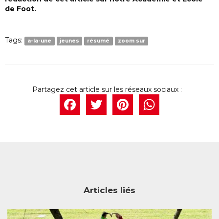
de Foot.
Tags:
a-la-une
jeunes
résumé
zoom sur
Facebook
Twitter
Pintere
What
Articles liés