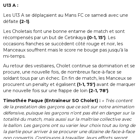
U13 A :
Les U13 A se déplaçaient au Mans FC ce samedi avec une
défaite
(2-1)
.
Les Choletais font une bonne entame de match et sont
récompensés par un but de Cetinkaya
(0-1, 15′)
. Les
occasions franches se succèdent côté rouge et noir, les
Manceaux souffrent mais le score ne bouge pas jusqu’à la
mi-temps.
Au retour des vestiaires, Cholet continue sa domination et se
procure, une nouvelle fois, de nombreux face-à-face se
soldant tous par un échec. En fin de match, les Manceux se
procurent un penalty et égalisent
(1-1, 75′)
avant de marquer
une nouvelle fois sur une frappe de loin
(2-1, 78′)
.
Timothée Paque (Entraîneur SO Cholet) :
« Très content
de la prestation des garçons que ce soit sur notre animation
défensive, puisque les garçons n’ont pas été en danger sur la
totalité du match, mais aussi sur la maîtrise collective avec
le ballon. Les garçons ont su varier leur choix tout au long de
la partie pour arriver à se procurer une dizaine de face-à-face
non convertis. Continuons à travailler, leurs efforts seront