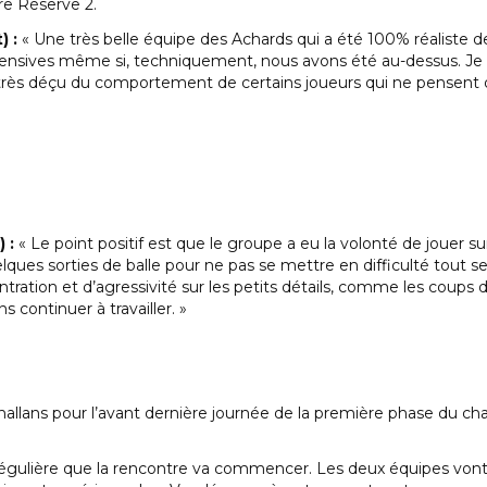
re Réserve 2.
) :
« Une très belle équipe des Achards qui a été 100% réaliste d
ensives même si, techniquement, nous avons été au-dessus. Je p
rès déçu du comportement de certains joueurs qui ne pensent q
 :
« Le point positif est que le groupe a eu la volonté de jouer 
ques sorties de balle pour ne pas se mettre en difficulté tout seul
ration et d’agressivité sur les petits détails, comme les coups 
s continuer à travailler. »
allans pour l’avant dernière journée de la première phase du ch
e régulière que la rencontre va commencer. Les deux équipes von