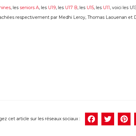
nines
, les
seniors A
, les
U19
, les
U17 B
, les
U15
, les
U11
, voici les U
oachées respectivement par Medhi Leroy, Thomas Laouenan et D
Face
Twi
P