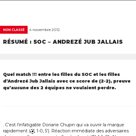
navigat
4 novembre 2012
NON CLASSÉ
RÉSUMÉ : SOC – ANDREZÉ JUB JALLAIS
Quel match !!! entre les filles du SOC et les filles
d’Andrezé Jub Jallais avec ce score de (2-2), preuve
qu’aucune des 2 équipes ne voulaient perdre.
. C’est l’infatigable Doriane Chupin qui va ouvrir la marque
rapidement (
1-0, 5’). Réaction immédiate des adversaires