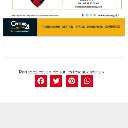
.
Facebook
Twitter
Pintere
What