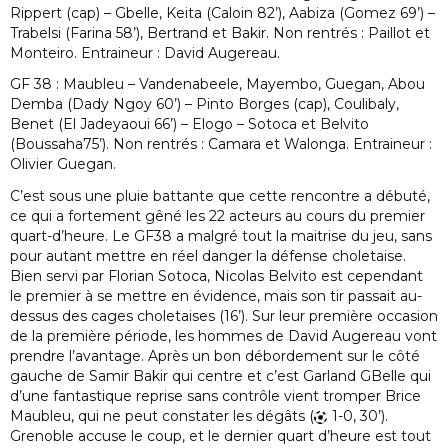
Rippert (cap) – Gbelle, Keita (Caloin 82’), Aabiza (Gomez 69’) –
Trabelsi (Farina 58’), Bertrand et Bakir. Non rentrés : Paillot et
Monteiro. Entraineur : David Augereau.
GF 38 : Maubleu – Vandenabeele, Mayembo, Guegan, Abou
Demba (Dady Ngoy 60’) – Pinto Borges (cap), Coulibaly,
Benet (El Jadeyaoui 66’) – Elogo – Sotoca et Belvito
(Boussaha75’). Non rentrés : Camara et Walonga. Entraineur :
Olivier Guegan.
C’est sous une pluie battante que cette rencontre a débuté,
ce qui a fortement gêné les 22 acteurs au cours du premier
quart-d’heure. Le GF38 a malgré tout la maitrise du jeu, sans
pour autant mettre en réel danger la défense choletaise.
Bien servi par Florian Sotoca, Nicolas Belvito est cependant
le premier à se mettre en évidence, mais son tir passait au-
dessus des cages choletaises (16’). Sur leur première occasion
de la première période, les hommes de David Augereau vont
prendre l’avantage. Après un bon débordement sur le côté
gauche de Samir Bakir qui centre et c’est Garland GBelle qui
d’une fantastique reprise sans contrôle vient tromper Brice
Maubleu, qui ne peut constater les dégâts (
1-0, 30’).
Grenoble accuse le coup, et le dernier quart d’heure est tout