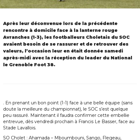
Après leur déconvenue lors de la précédente
rencontre à domicile face à la lanterne rouge
Avranches (1-3), les footballeurs Choletais du SOC
avaient besoin de se rassurer et de retrouver des
valeurs, l’occasion leur en était donnée samedi
après-midi avec la réception du leader du National
le Grenoble Foot 38.
. En prenant un bon point (1-1) face à une belle équipe (sans
doute la meilleure du championnat), le SOC s’est quelque
peu rassuré. Maintenant il faudra confirmer cette embellie
entrevue, dès vendredi prochain à Francis Le Basser, face au
Stade Lavallois.
SO Cholet : Ahamada – Mboumbouni, Sango, Flegeau,