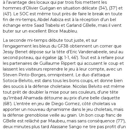
à l’avantage des locaux qui par trois fois mettent les
hommes d’Olivier Guégan en situation délicate (34’), (37’) et
(43’). Le SOC est même tout près de faire le break en toute
fin de mi-temps, Abdel Aabiza est à la réception d’un bel
échange entre Saad Trabelsi et Garland GBelle, mais il vient
buter sur un excellent Brice Maubleu.
La seconde mi-temps débute tout juste, et sur
l’engagement les bleus du GF38 obtiennent un corner que
Jessy Benet dépose sur la tête d’Eric Vandenabeele, seul au
second poteau, qui égalise (
1-1, 46’). Tout est à refaire pour
les partenaires de Guillaume Rippert qui accusent le coup et
laissent les visiteurs reprendre le jeu à leur compte, avec un
Steven Pinto-Borges, omniprésent. Le duo d’attaque
Sotoca-Belvito, est dans tous les bons coups, et donne bien
des soucis à la défense choletaise. Nicolas Belvito est même
tout prêt de doubler la mise pour ses couleurs, d’une tête
qu’Imbad Ahamada détourne au prix d’une belle claquette
(68’). L’entrée en jeu de Diego Gomez, côté choletais va
apporter un nouveau dynamisme dans le jeu choletais, mais
la défense grenobloise veille au grain. Un bon coup franc de
GBelle est relâché par Maubeu, mais sans conséquence (77′),
deux minutes plus tard Alassane Sango ne tire pas profit d’un