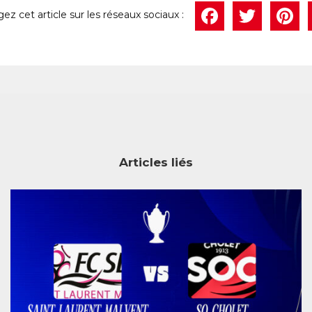
Face
Twi
P
Articles liés