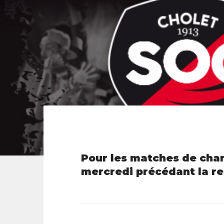
Pour les matches de cham
mercredi précédant la re