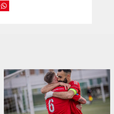
book
tter
interest
WhatsApp