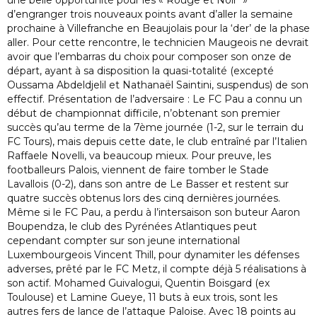
une belle opportunité pour les « Rouge et Noir »
d’engranger trois nouveaux points avant d’aller la semaine
prochaine à Villefranche en Beaujolais pour la ‘der’ de la phase
aller. Pour cette rencontre, le technicien Maugeois ne devrait
avoir que l’embarras du choix pour composer son onze de
départ, ayant à sa disposition la quasi-totalité (excepté
Oussama Abdeldjelil et Nathanaël Saintini, suspendus) de son
effectif. Présentation de l’adversaire : Le FC Pau a connu un
début de championnat difficile, n’obtenant son premier
succès qu’au terme de la 7ème journée (1-2, sur le terrain du
FC Tours), mais depuis cette date, le club entraîné par l’Italien
Raffaele Novelli, va beaucoup mieux. Pour preuve, les
footballeurs Palois, viennent de faire tomber le Stade
Lavallois (0-2), dans son antre de Le Basser et restent sur
quatre succès obtenus lors des cinq dernières journées.
Même si le FC Pau, a perdu à l’intersaison son buteur Aaron
Boupendza, le club des Pyrénées Atlantiques peut
cependant compter sur son jeune international
Luxembourgeois Vincent Thill, pour dynamiter les défenses
adverses, prêté par le FC Metz, il compte déjà 5 réalisations à
son actif. Mohamed Guivalogui, Quentin Boisgard (ex
Toulouse) et Lamine Gueye, 11 buts à eux trois, sont les
autres fers de lance de l’attaque Paloise. Avec 18 points au