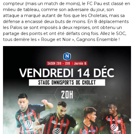
compteur (mais un match de moins), le FC Pau est classé en
milieu de tableau, comme son adversaire du jour, son
attaque a marqué autant de fois que les Choletais, mais sa
défense a encaissé deux buts de moins. En 8 déplacements
les Palois se sont imposés à deux reprises, ont obtenu un
partage des points et ont été défaits cinq fois. Allez le SOC,
tous derrière les « Rouge et Noir », Gagnons Ensemble !