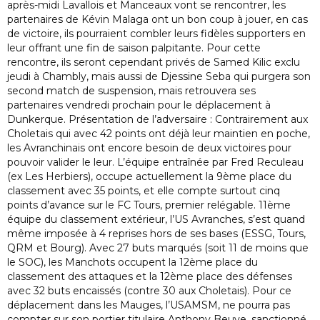
après-midi Lavallois et Manceaux vont se rencontrer, les
partenaires de Kévin Malaga ont un bon coup à jouer, en cas
de victoire, ils pourraient combler leurs fidèles supporters en
leur offrant une fin de saison palpitante. Pour cette
rencontre, ils seront cependant privés de Samed Kilic exclu
jeudi à Chambly, mais aussi de Djessine Seba qui purgera son
second match de suspension, mais retrouvera ses
partenaires vendredi prochain pour le déplacement à
Dunkerque. Présentation de l’adversaire : Contrairement aux
Choletais qui avec 42 points ont déjà leur maintien en poche,
les Avranchinais ont encore besoin de deux victoires pour
pouvoir valider le leur. L’équipe entraînée par Fred Reculeau
(ex Les Herbiers), occupe actuellement la 9ème place du
classement avec 35 points, et elle compte surtout cinq
points d’avance sur le FC Tours, premier relégable. 11ème
équipe du classement extérieur, l’US Avranches, s’est quand
même imposée à 4 reprises hors de ses bases (ESSG, Tours,
QRM et Bourg). Avec 27 buts marqués (soit 11 de moins que
le SOC), les Manchots occupent la 12ème place du
classement des attaques et la 12ème place des défenses
avec 32 buts encaissés (contre 30 aux Choletais). Pour ce
déplacement dans les Mauges, l’USAMSM, ne pourra pas
compter sur son portier titulaire Anthony Beuve, sanctionné