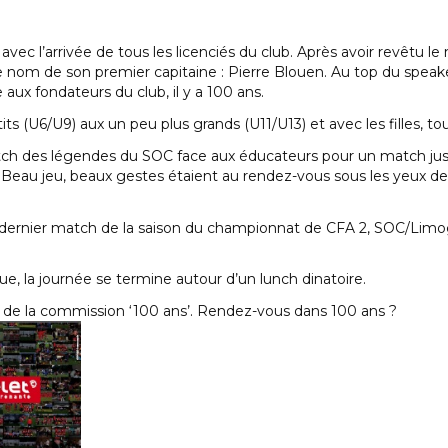
 l’arrivée de tous les licenciés du club. Après avoir revêtu le m
e nom de son premier capitaine : Pierre Blouen. Au top du speaker
ux fondateurs du club, il y a 100 ans.
tits (U6/U9) aux un peu plus grands (U11/U13) et avec les filles, t
match des légendes du SOC face aux éducateurs pour un match jus
). Beau jeu, beaux gestes étaient au rendez-vous sous les yeux 
 dernier match de la saison du championnat de CFA 2, SOC/Limog
ue, la journée se termine autour d’un lunch dinatoire.
s de la commission ‘100 ans’. Rendez-vous dans 100 ans ?