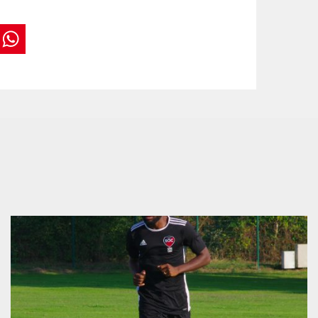
book
tter
interest
WhatsApp