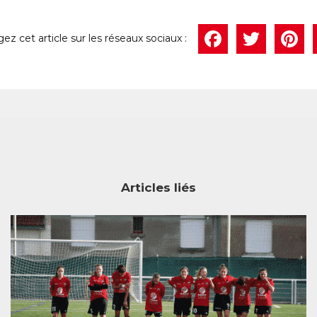
Face
Twi
P
Articles liés