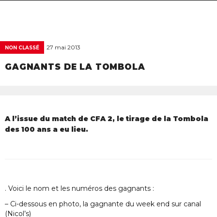
navigat
27 mai 2013
NON CLASSÉ
GAGNANTS DE LA TOMBOLA
A l’issue du match de CFA 2, le tirage de la Tombola
des 100 ans a eu lieu.
. Voici le nom et les numéros des gagnants :
– Ci-dessous en photo, la gagnante du week end sur canal
(Nicol’s)