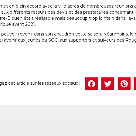
 et en plein accord avec la ville après de nombreuses réunions de 
ux différents retours des devis et des prestataires concernant le
ierre-Blouen était réalisable mais beaucoup trop lointain dans l’av
orique avant 2021.
 pouvoir revenir dans son chaudron cette saison. Néanmoins, le c
bel avenir aux jeunes du SOC, aux supporters et suiveurs des Roug
Face
Twi
P