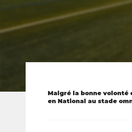
Malgré la bonne volonté d
en National au stade omn