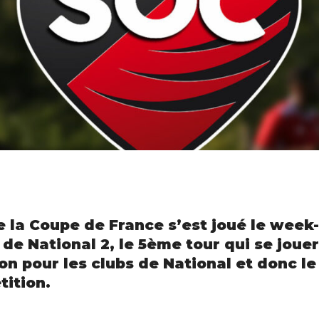
e la Coupe de France s’est joué le week
s de National 2, le 5ème tour qui se joue
on pour les clubs de National et donc le
tition.