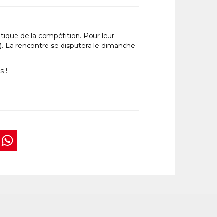
atique de la compétition. Pour leur
). La rencontre se disputera le dimanche
s !
book
tter
interest
WhatsApp