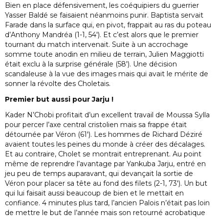
Bien en place défensivement, les coéquipiers du guerrier
Yasser Baldé se faisaient néanmoins punir. Baptista servait
Farade dans la surface qui, en pivot, frappait au ras du poteau
d’Anthony Mandréa (1-1, 54′). Et c’est alors que le premier
tournant du match intervenait. Suite à un accrochage
somme toute anodin en milieu de terrain, Julien Maggiotti
était exclu à la surprise générale (58′). Une décision
scandaleuse à la vue des images mais qui avait le mérite de
sonner la révolte des Choletais.
Premier but aussi pour Jarju !
Kader N’Chobi profitait d’un excellent travail de Moussa Sylla
pour percer l’axe central cristolien mais sa frappe était
détournée par Véron (61′). Les hommes de Richard Déziré
avaient toutes les peines du monde à créer des décalages.
Et au contraire, Cholet se montrait entreprenant. Au point
même de reprendre l’avantage par Yankuba Jarju, entré en
jeu peu de temps auparavant, qui devançait la sortie de
Véron pour placer sa tête au fond des filets (2-1, 73′). Un but
qui lui faisait aussi beaucoup de bien et le mettait en
confiance. 4 minutes plus tard, l’ancien Palois n’était pas loin
de mettre le but de l’année mais son retourné acrobatique