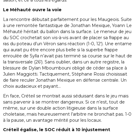
Le Méhauté ouvre la voie
La rencontre débutait parfaitement pour les Maugeois. Suite
à une remontée fantastique de Jonathan Mexique, Yoann Le
Méhauté héritait du ballon dans la surface. Le meneur de jeu
du SOC crochetait son vis-à-vis avant de placer sa frappe au
ras du poteau d’un Véron sans réaction (1-0, 12′). Une entame
qui aurait pu être encore plus belle si la superbe frappe
enroulée de Sylla n’avait pas terminé sa course sur le haut de
la transversale (26′). Sans oublier, dans un autre registre, la
blessure de Dylan Mboumbouni obligé de céder sa place à
Julien Maggiotti. Tactiquement, Stéphane Rossi choisissait
de faire reculer Jonathan Mexique en défense centrale. Un
choix audacieux et payant…
En face, Créteil se montrait aussi séduisant dans le jeu mais
sans parvenir à se montrer dangereux. Si ce n’est, tout de
même, sur une double action litigieuse dans la surface
choletaise, mais heureusement l’arbitre ne bronchait pas. 1-0
à la pause, un avantage mérité pour les locaux.
Créteil égalise, le SOC réduit à 10 injustement