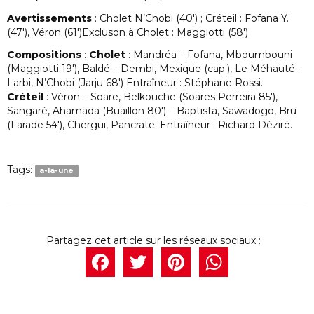
Avertissements
: Cholet N’Chobi (40′) ; Créteil : Fofana Y.
(47′), Véron (61′)Excluson à Cholet : Maggiotti (58′)
Compositions
:
Cholet
: Mandréa – Fofana, Mboumbouni
(Maggiotti 19′), Baldé – Dembi, Mexique (cap.), Le Méhauté –
Larbi, N’Chobi (Jarju 68′) Entraîneur : Stéphane Rossi.
Créteil
: Véron – Soare, Belkouche (Soares Perreira 85′),
Sangaré, Ahamada (Buaillon 80′) – Baptista, Sawadogo, Bru
(Farade 54′), Chergui, Pancrate. Entraîneur : Richard Déziré.
Tags:
a-la-une
Facebook
Twitter
Pintere
What