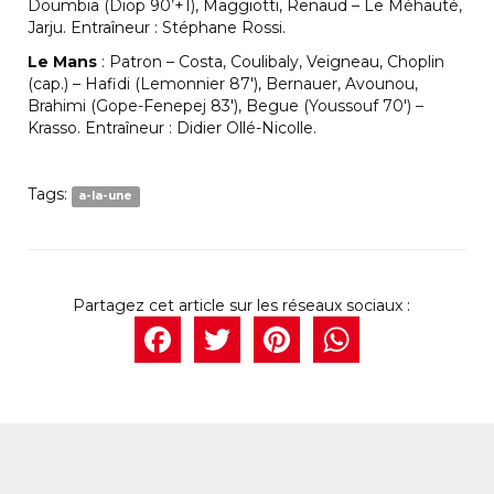
Doumbia (Diop 90’+1), Maggiotti, Renaud – Le Méhauté,
Jarju. Entraîneur : Stéphane Rossi.
Le Mans
: Patron – Costa, Coulibaly, Veigneau, Choplin
(cap.) – Hafidi (Lemonnier 87′), Bernauer, Avounou,
Brahimi (Gope-Fenepej 83′), Begue (Youssouf 70′) –
Krasso. Entraîneur : Didier Ollé-Nicolle.
Tags:
a-la-une
Facebook
Twitter
Pintere
What