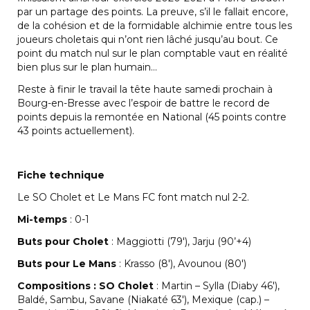
par un partage des points. La preuve, s’il le fallait encore,
de la cohésion et de la formidable alchimie entre tous les
joueurs choletais qui n’ont rien lâché jusqu’au bout. Ce
point du match nul sur le plan comptable vaut en réalité
bien plus sur le plan humain…
Reste à finir le travail la tête haute samedi prochain à
Bourg-en-Bresse avec l’espoir de battre le record de
points depuis la remontée en National (45 points contre
43 points actuellement).
Fiche technique
Le SO Cholet et Le Mans FC font match nul 2-2.
Mi-temps
: 0-1
Buts pour Cholet
: Maggiotti (79′), Jarju (90’+4)
Buts pour Le Mans
: Krasso (8′), Avounou (80′)
Compositions : SO Cholet
: Martin – Sylla (Diaby 46′),
Baldé, Sambu, Savane (Niakaté 63′), Mexique (cap.) –