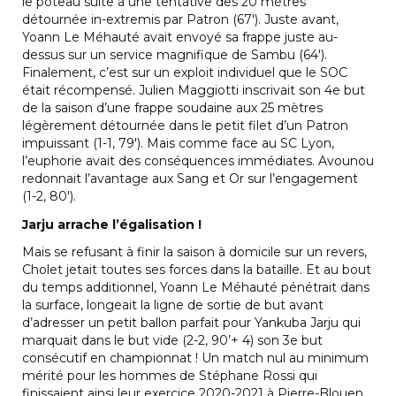
le poteau suite à une tentative des 20 mètres
détournée in-extremis par Patron (67′). Juste avant,
Yoann Le Méhauté avait envoyé sa frappe juste au-
dessus sur un service magnifique de Sambu (64′).
Finalement, c’est sur un exploit individuel que le SOC
était récompensé. Julien Maggiotti inscrivait son 4e but
de la saison d’une frappe soudaine aux 25 mètres
légèrement détournée dans le petit filet d’un Patron
impuissant (1-1, 79′). Mais comme face au SC Lyon,
l’euphorie avait des conséquences immédiates. Avounou
redonnait l’avantage aux Sang et Or sur l’engagement
(1-2, 80′).
Jarju arrache l’égalisation !
Mais se refusant à finir la saison à domicile sur un revers,
Cholet jetait toutes ses forces dans la bataille. Et au bout
du temps additionnel, Yoann Le Méhauté pénétrait dans
la surface, longeait la ligne de sortie de but avant
d’adresser un petit ballon parfait pour Yankuba Jarju qui
marquait dans le but vide (2-2, 90’+ 4) son 3e but
consécutif en championnat ! Un match nul au minimum
mérité pour les hommes de Stéphane Rossi qui
finissaient ainsi leur exercice 2020-2021 à Pierre-Blouen