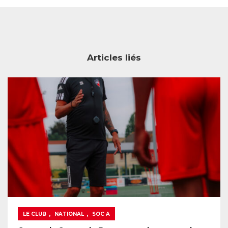
Articles liés
,
,
LE CLUB
NATIONAL
SOC A