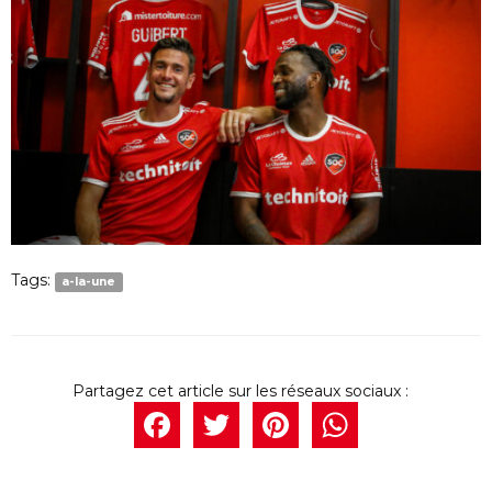
Tags:
a-la-une
Facebook
Twitter
Pintere
What