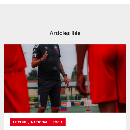
Articles liés
,
,
LE CLUB
NATIONAL
SOC A