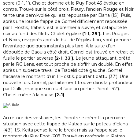
score (0-1, 1’). Cholet domine et le Puy Foot 43 évolue en
contre. Trouvé sur le côté droit, Fleury, l’ancien Rouge et Noir
tente une demi-volée qui est repoussée par Elana (15’). Puis,
après une lourde frappe de Gomel difficilement repoussée
par L’Hostis, Trabelsi est le premier à suivre, et catapulte le
cuir au fond des filets. Cholet égalise
(1-1, 29’).
Les Rouges
et Noirs, revigorés après le but de l’égalisation, vont prendre
l’avantage quelques instants plus tard. À la suite d’un
déboulée de Baouia côté droit, Gomel est trouvé en retrait et
fusille le portier adverse
(2-1, 33’).
Le jeune attaquant, prêté
par le RC Lens, est tout proche de s’offrir un doublé. En effet,
après un superbe travail de Trabelsi côté gauche, Gomel
fracasse le montant d’un L’Hostis, pourtant battu (37’). Une
nouvelle fois, Gomel, parfaitement trouvé dans la profondeur
par Diallo, manque son duel face au portier Ponot (42’).
Cholet mène à la pause
(2-1)
.
Au retour des vestiaires, les Ponots se créent la première
situation avec cette frappe de Patrao sur le poteau d’Elana
(48′). I.S. Keita pense faire le break mais sa frappe rase le
montant du Puy Foot (60′). Trouvé en profondeur, Patrao