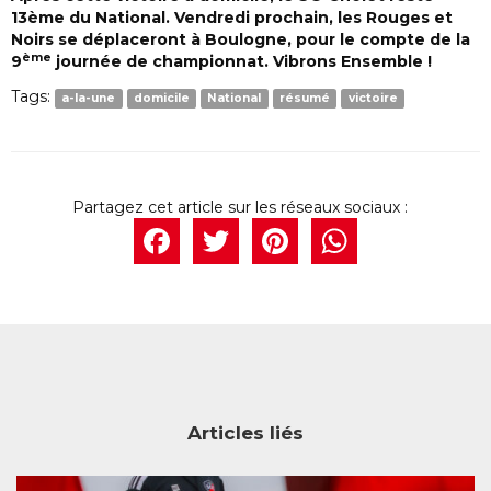
13ème du National. Vendredi prochain, les Rouges et
Noirs se déplaceront à Boulogne, pour le compte de la
ème
9
journée de championnat. Vibrons Ensemble !
Tags:
a-la-une
domicile
National
résumé
victoire
Facebook
Twitter
Pintere
What
Articles liés