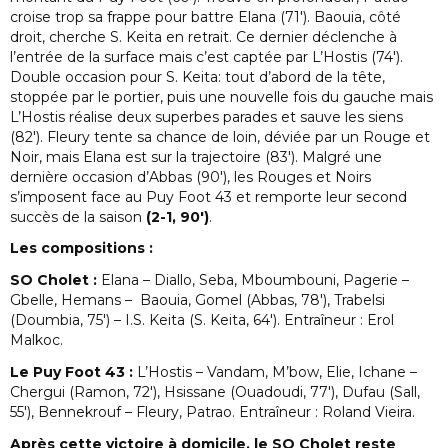
croise trop sa frappe pour battre Elana (71′). Baouia, côté
droit, cherche S. Keita en retrait. Ce dernier déclenche à
l’entrée de la surface mais c’est captée par L’Hostis (74′).
Double occasion pour S. Keita: tout d’abord de la tête,
stoppée par le portier, puis une nouvelle fois du gauche mais
L’Hostis réalise deux superbes parades et sauve les siens
(82′). Fleury tente sa chance de loin, déviée par un Rouge et
Noir, mais Elana est sur la trajectoire (83′). Malgré une
dernière occasion d’Abbas (90′), les Rouges et Noirs
s’imposent face au Puy Foot 43 et remporte leur second
succès de la saison
(2-1, 90′)
.
Les compositions :
SO Cholet :
Elana – Diallo, Seba, Mboumbouni, Pagerie –
Gbelle, Hemans – Baouia, Gomel (Abbas, 78′), Trabelsi
(Doumbia, 75′) – I.S. Keita (S. Keita, 64′). Entraîneur : Erol
Malkoc.
Le Puy Foot 43 :
L’Hostis – Vandam, M’bow, Elie, Ichane –
Chergui (Ramon, 72′), Hsissane (Ouadoudi, 77′), Dufau (Sall,
55′), Bennekrouf – Fleury, Patrao. Entraîneur : Roland Vieira.
Après cette victoire à domicile, le SO Cholet reste