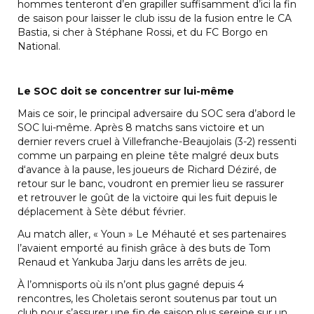
hommes tenteront d’en grapiller suffisamment d’ici la fin
de saison pour laisser le club issu de la fusion entre le CA
Bastia, si cher à Stéphane Rossi, et du FC Borgo en
National.
Le SOC doit se concentrer sur lui-même
Mais ce soir, le principal adversaire du SOC sera d’abord le
SOC lui-même. Après 8 matchs sans victoire et un
dernier revers cruel à Villefranche-Beaujolais (3-2) ressenti
comme un parpaing en pleine tête malgré deux buts
d‘avance à la pause, les joueurs de Richard Déziré, de
retour sur le banc, voudront en premier lieu se rassurer
et retrouver le goût de la victoire qui les fuit depuis le
déplacement à Sète début février.
Au match aller, « Youn » Le Méhauté et ses partenaires
l’avaient emporté au finish grâce à des buts de Tom
Renaud et Yankuba Jarju dans les arrêts de jeu.
À l’omnisports où ils n’ont plus gagné depuis 4
rencontres, les Choletais seront soutenus par tout un
club pour s’assurer une fin de saison plus sereine sur un