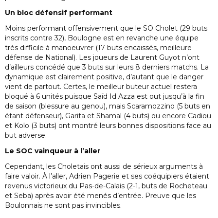
Un bloc défensif performant
Moins performant offensivement que le SO Cholet (29 buts
inscrits contre 32), Boulogne est en revanche une équipe
très difficile à manoeuvrer (17 buts encaissés, meilleure
défense de National). Les joueurs de Laurent Guyot n’ont
d’ailleurs concédé que 3 buts sur leurs 8 derniers matchs. La
dynamique est clairement positive, d’autant que le danger
vient de partout. Certes, le meilleur buteur actuel restera
bloqué à 6 unités puisque Saïd Id Azza est out jusqu’à la fin
de saison (blessure au genou), mais Scaramozzino (5 buts en
étant défenseur), Garita et Shamal (4 buts) ou encore Cadiou
et Kolo (3 buts) ont montré leurs bonnes dispositions face au
but adverse.
Le SOC vainqueur à l’aller
Cependant, les Choletais ont aussi de sérieux arguments à
faire valoir. À l’aller, Adrien Pagerie et ses coéquipiers étaient
revenus victorieux du Pas-de-Calais (2-1, buts de Rocheteau
et Seba) après avoir été menés d’entrée. Preuve que les
Boulonnais ne sont pas invincibles.