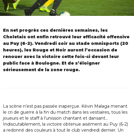
En net progrès ces dernières semaines, les
Choletais ont enfin retrouvé leur efficacité offensive
au Puy (6-2). Vendredi soir au stade omnisports (20
heures), les Rouge et Noir auront l’occasion de
renouer avec la victoire cette fois-ci devant leur
public face à Boulogne. Et de s’éloigner
sérieusement de la zone rouge.
La scène n’est pas passée inaperçue. Kévin Malaga menant
le cri de guerre à la fin du match dans les vestiaires, tous les
joueurs et le staff à l’unisson chantant et dansant…
Indiscutablement, la victoire obtenue aisément au Puy (6-2)
a redonné des couleurs à tout le club vendredi dernier. Un