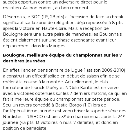
succès opportun contre un adversaire direct pour le
maintien. Au bon endroit, au bon moment.
e
Désormais, le SOC (11
, 28 pts) a l’occasion de faire un break
significatif sur la zone de relégation, déjà repoussée à 8 pts
après la victoire en Haute-Loire. Mais la réception de
Boulogne sera une autre paire de manches, les Boulonnais
étaient clairement sur une phase ascendante avant leur
déplacement dans les Mauges.
Boulogne, meilleure équipe du championnat sur les 7
dernières journées
En effet, l’ancien pensionnaire de Ligue 1 (saison 2009-2010)
a construit un effectif solide en début de saison afin de se
mêler à la course à la montée. Actuellement, le club
formateur de Franck Ribéry et N’Golo Kanté est en verve
avec 6 victoires obtenues sur les 7 derniers matchs, ce qui en
fait la meilleure équipe du championnat sur cette période.
Seul un revers concédé à Bastia-Borgo (1-0) lors de
l’antépénultième journée est venu briser la superbe série des
e
e
Nordistes. L’USBCO est ainsi 3
du championnat après la 24
journée (43 pts, 13 victoires, 4 nuls, 7 défaites) et donc en
position de barragiste.