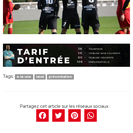
Tags:
a-la-une
laval
présentation
Facebook
Twitter
Pintere
What