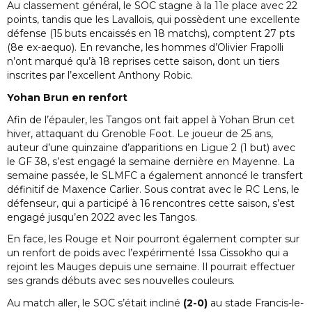
Au classement général, le SOC stagne à la 11e place avec 22
points, tandis que les Lavallois, qui possèdent une excellente
défense (15 buts encaissés en 18 matchs), comptent 27 pts
(8e ex-aequo). En revanche, les hommes d’Olivier Frapolli
n’ont marqué qu’à 18 reprises cette saison, dont un tiers
inscrites par l’excellent Anthony Robic.
Yohan Brun en renfort
Afin de l’épauler, les Tangos ont fait appel à Yohan Brun cet
hiver, attaquant du Grenoble Foot. Le joueur de 25 ans,
auteur d’une quinzaine d’apparitions en Ligue 2 (1 but) avec
le GF 38, s’est engagé la semaine dernière en Mayenne. La
semaine passée, le SLMFC a également annoncé le transfert
définitif de Maxence Carlier. Sous contrat avec le RC Lens, le
défenseur, qui a participé à 16 rencontres cette saison, s’est
engagé jusqu’en 2022 avec les Tangos.
En face, les Rouge et Noir pourront également compter sur
un renfort de poids avec l’expérimenté Issa Cissokho qui a
rejoint les Mauges depuis une semaine. Il pourrait effectuer
ses grands débuts avec ses nouvelles couleurs.
Au match aller, le SOC s’était incliné
(2-0)
au stade Francis-le-