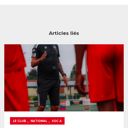
Articles liés
,
,
LE CLUB
NATIONAL
SOC A